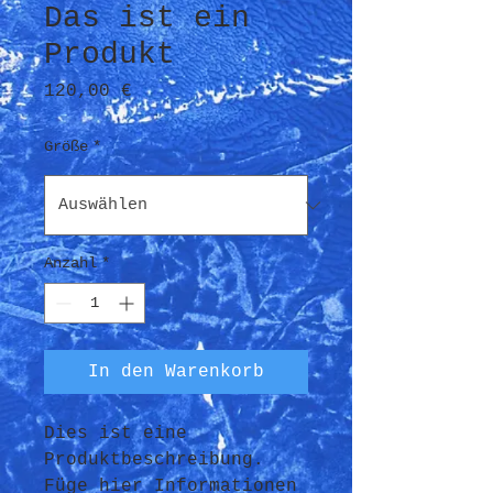
Das ist ein
Produkt
Preis
120,00 €
Größe
*
Anzahl
*
In den Warenkorb
Dies ist eine 
Produktbeschreibung. 
Füge hier Informationen 